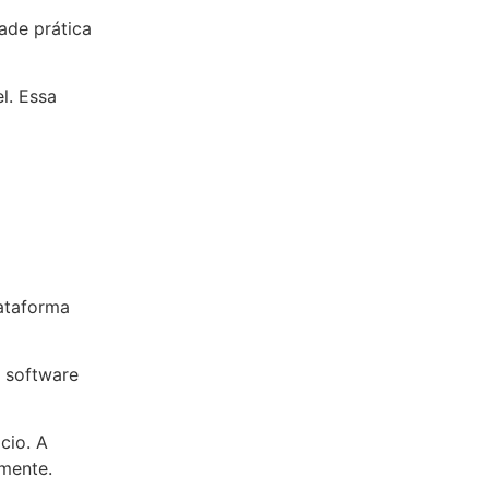
ade prática
l. Essa
ataforma
o software
cio. A
lmente.