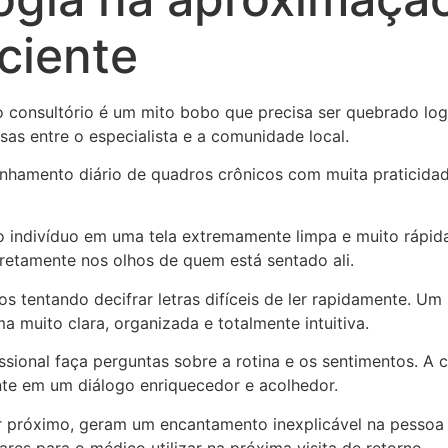
ciente
 consultório é um mito bobo que precisa ser quebrado log
sas entre o especialista e a comunidade local.
anhamento diário de quadros crônicos com muita praticida
 indivíduo em uma tela extremamente limpa e muito rápida
iretamente nos olhos de quem está sentado ali.
os tentando decifrar letras difíceis de ler rapidamente. Um
 muito clara, organizada e totalmente intuitiva.
ssional faça perguntas sobre a rotina e os sentimentos. A 
nte em um diálogo enriquecedor e acolhedor.
r próximo, geram um encantamento inexplicável na pessoa 
res para o médico utilizar na próxima visita de retorno.