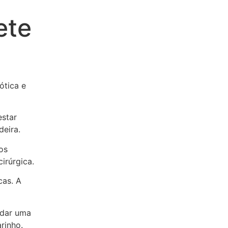
ete
ótica e
estar
deira.
os
irúrgica.
cas. A
ndar uma
rinho.