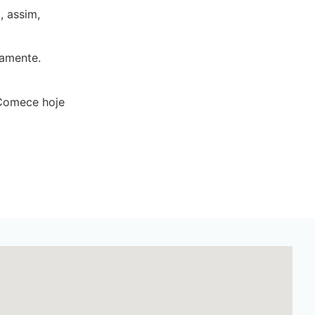
, assim,
ramente.
 Comece hoje