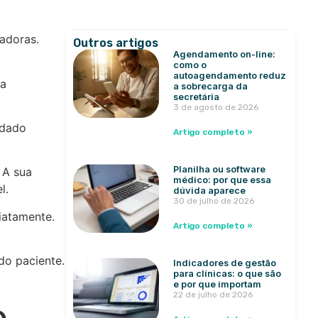
zadoras.
Outros artigos
Agendamento on-line:
como o
autoagendamento reduz
ia
a sobrecarga da
secretária
3 de agosto de 2026
idado
Artigo completo »
Planilha ou software
 A sua
médico: por que essa
l.
dúvida aparece
30 de julho de 2026
iatamente.
Artigo completo »
do paciente.
Indicadores de gestão
para clínicas: o que são
e por que importam
22 de julho de 2026
o