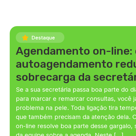
Destaque
Agendamento on-line:
autoagendamento redu
sobrecarga da secretár
Se a sua secretária passa boa parte do di
para marcar e remarcar consultas, você j
problema na pele. Toda ligação tira temp
que também precisam da atenção dela.
on-line resolve boa parte desse gargalo, 
da equipe sobre a agenda. Neste […]