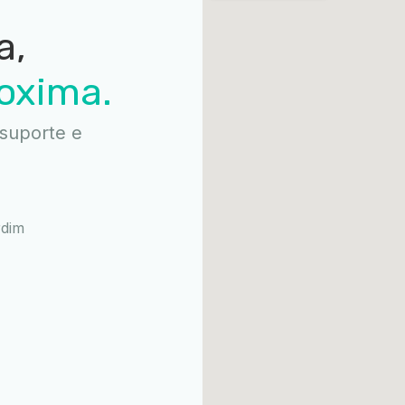
a,
oxima.
suporte e
rdim