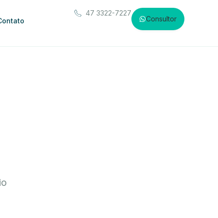
47 3322-7227
Consultor
Contato
io