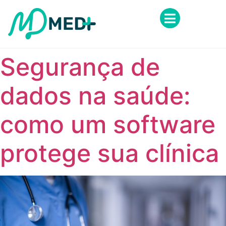
Segurança de
dados na saúde:
como um software
protege sua clínica